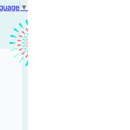
nguage
▼