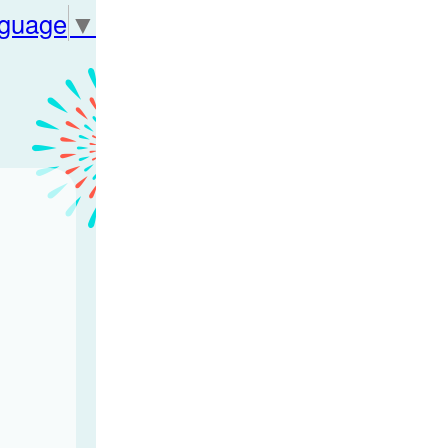
nguage
▼