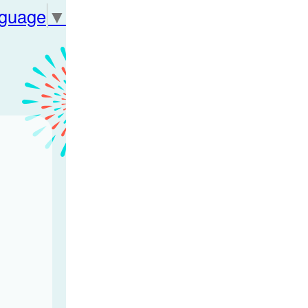
nguage
▼