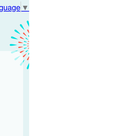
nguage
▼