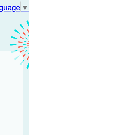
nguage
▼