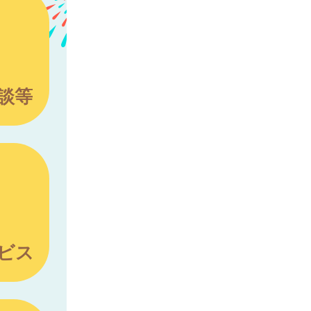
談等
ビス