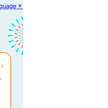
nguage
▼
い
ス