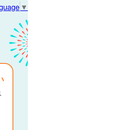
nguage
▼
い
ス