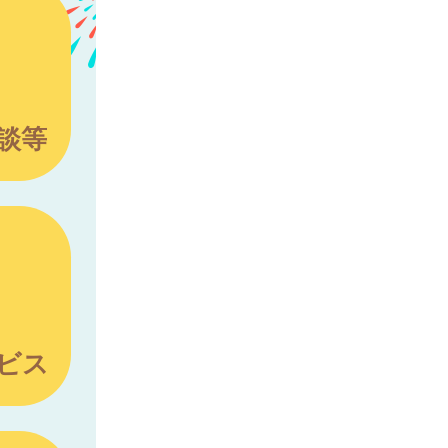
談等
ビス