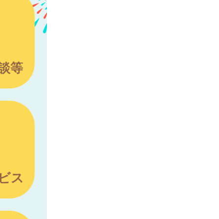
談等
ビス