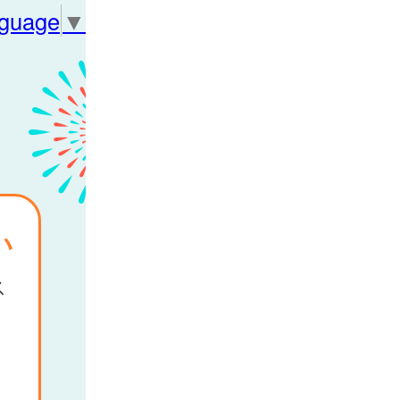
nguage
▼
い
ス